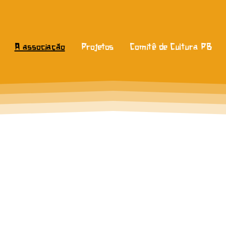
A associação
Projetos
Comitê de Cultura PB