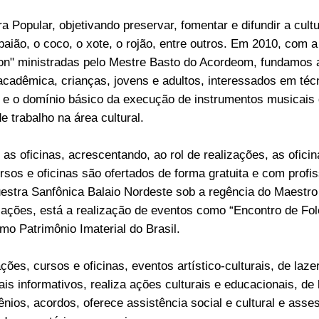
 Popular, objetivando preservar, fomentar e difundir a cultu
o baião, o coco, o xote, o rojão, entre outros. Em 2010, com
deon" ministradas pelo Mestre Basto do Acordeom, fundamo
adêmica, crianças, jovens e adultos, interessados em técni
e o domínio básico da execução de instrumentos musicais q
 trabalho na área cultural.
as oficinas, acrescentando, ao rol de realizações, as ofici
os e oficinas são ofertados de forma gratuita e com profiss
estra Sanfônica Balaio Nordeste sob a regência do Maestro L
 ações, está a realização de eventos como “Encontro de Fo
mo Patrimônio Imaterial do Brasil.
es, cursos e oficinas, eventos artístico-culturais, de lazer
iais informativos, realiza ações culturais e educacionais, de
ênios, acordos, oferece assistência social e cultural e ass