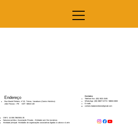
Endereço
​​Contatos
Telefone fixo: (83) 3021-3165
WhatsApp: (83) 98877-6773 / 98834-3693
Rua Maciel Pinheiro, nº 02, Térreo, Varadouro (Centro Histórico)
E-mails:
João Pessoa – PB CEP: 58010-130
contato.balaionordeste@gmail.com
CNPJ: 10.559.786/0001-35
Natureza jurídica: Associação Privada – Entidade sem fins lucrativos
Atividade principal: Atividades de organizações associativas ligadas à cultura e à arte