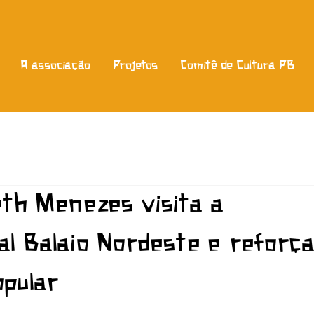
A associação
Projetos
Comitê de Cultura PB
th Menezes visita a
al Balaio Nordeste e reforç
opular