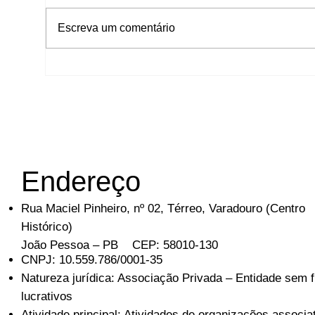
Escreva um comentário
Joana Alves recebe o "Oscar da
Cultura Nordestina" por sua
trajetória cultural
Endereço
Rua Maciel Pinheiro, nº 02, Térreo, Varadouro (Centro
Histórico)
João Pessoa – PB CEP: 58010-130
CNPJ: 10.559.786/0001-35
Natureza jurídica: Associação Privada – Entidade sem f
lucrativos
Atividade principal: Atividades de organizações associa