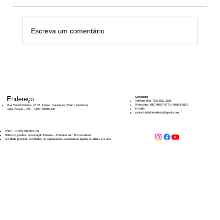
Escreva um comentário
Palestra “Políticas Públicas para a Cultura
Popular
Endereço
​​Contatos
Telefone fixo: (83) 3021-3165
WhatsApp: (83) 98877-6773 / 98834-3693
Rua Maciel Pinheiro, nº 02, Térreo, Varadouro (Centro Histórico)
E-mails:
João Pessoa – PB CEP: 58010-130
contato.balaionordeste@gmail.com
CNPJ: 10.559.786/0001-35
Natureza jurídica: Associação Privada – Entidade sem fins lucrativos
Atividade principal: Atividades de organizações associativas ligadas à cultura e à arte