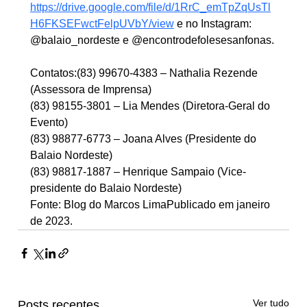
https://drive.google.com/file/d/1RrC_emTpZqUsTl
H6FKSEFwctFelpUVbY/view
 e no Instagram: 
@balaio_nordeste e @encontrodefolesesanfonas.
Contatos:(83) 99670-4383 – Nathalia Rezende 
(Assessora de Imprensa)
(83) 98155-3801 – Lia Mendes (Diretora-Geral do 
Evento)
(83) 98877-6773 – Joana Alves (Presidente do 
Balaio Nordeste)
(83) 98817-1887 – Henrique Sampaio (Vice-
presidente do Balaio Nordeste)
Fonte: Blog do Marcos LimaPublicado em janeiro 
de 2023.
Ver tudo
Posts recentes