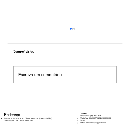
Comentários
Escreva um comentário
Palestra “Políticas Públicas para a Cultura
Popular
Endereço
​​Contatos
Telefone fixo: (83) 3021-3165
WhatsApp: (83) 98877-6773 / 98834-3693
Rua Maciel Pinheiro, nº 02, Térreo, Varadouro (Centro Histórico)
E-mails:
João Pessoa – PB CEP: 58010-130
contato.balaionordeste@gmail.com