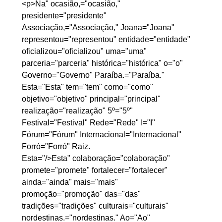
<p>Na" ocasião,="ocasião," 
presidente="presidente" 
Associação,="Associação," Joana="Joana" 
representou="representou" entidade="entidade" 
oficializou="oficializou" uma="uma" 
parceria="parceria" histórica="histórica" o="o" 
Governo="Governo" Paraíba.="Paraíba." 
Esta="Esta" tem="tem" como="como" 
objetivo="objetivo" principal="principal" 
realização="realização" 5º="5º" 
Festival="Festival" Rede="Rede" I="I" 
Fórum="Fórum" Internacional="Internacional" 
Forró="Forró" Raiz.
Esta="/>Esta" colaboração="colaboração" 
promete="promete" fortalecer="fortalecer" 
ainda="ainda" mais="mais" 
promoção="promoção" das="das" 
tradições="tradições" culturais="culturais" 
nordestinas.="nordestinas." Ao="Ao" 