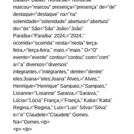
marcou="marcou" presença="presença" de="de" 
destaque="destaque" na="na" 
solenidade="solenidade" abertura="abertura" 
do="do" São="São" João="João" 
Paraíba="Paraíba" 2024,="2024," 
ocorrida="ocorrida" nesta="nesta" terça-
feira,="terça-feira," maio.="maio." O="O" 
evento="evento" contou="contou" com="com" 
a="a" diversos="diversos" 
integrantes,="integrantes," dentre="dentre" 
eles:Joana="eles:Joana" Alves,="Alves," 
Henrique="Henrique" Sampaio,="Sampaio," 
Lisianne="Lisianne" Saraiva,="Saraiva," 
Lúcia="Lúcia" França,="França," Katia="Katia" 
Regina,="Regina," Luis="Luis" Silva="Silva" 
e="e" Claudete="Claudete" Gomes.
Na="Gomes.</p>

<p> </p>
