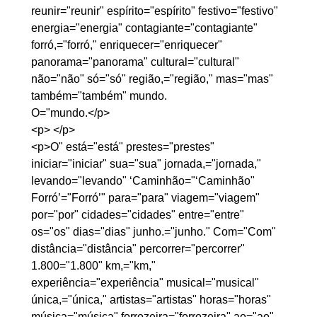
reunir="reunir" espírito="espírito" festivo="festivo" 
energia="energia" contagiante="contagiante" 
forró,="forró," enriquecer="enriquecer" 
panorama="panorama" cultural="cultural" 
não="não" só="só" região,="região," mas="mas" 
também="também" mundo.
O="mundo.</p>

<p> </p>

<p>O" está="está" prestes="prestes" 
iniciar="iniciar" sua="sua" jornada,="jornada," 
levando="levando" ‘Caminhão="‘Caminhão" 
Forró’="Forró’" para="para" viagem="viagem" 
por="por" cidades="cidades" entre="entre" 
os="os" dias="dias" junho.="junho." Com="Com" 
distância="distância" percorrer="percorrer" 
1.800="1.800" km,="km," 
experiência="experiência" musical="musical" 
única,="única," artistas="artistas" horas="horas" 
música="música" forrozeira="forrozeira" ao="ao" 