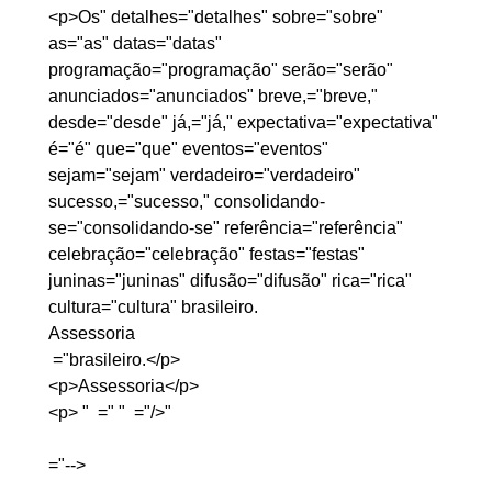
<p>Os" detalhes="detalhes" sobre="sobre" 
as="as" datas="datas" 
programação="programação" serão="serão" 
anunciados="anunciados" breve,="breve," 
desde="desde" já,="já," expectativa="expectativa" 
é="é" que="que" eventos="eventos" 
sejam="sejam" verdadeiro="verdadeiro" 
sucesso,="sucesso," consolidando-
se="consolidando-se" referência="referência" 
celebração="celebração" festas="festas" 
juninas="juninas" difusão="difusão" rica="rica" 
cultura="cultura" brasileiro.
Assessoria
 ="brasileiro.</p>

<p>Assessoria</p>

<p> "  =" "  
="/>" 
="-->
