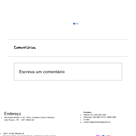
Comentários
Escreva um comentário
Palestra “Políticas Públicas para a Cultura
Popular
Endereço
​​Contatos
Telefone fixo: (83) 3021-3165
WhatsApp: (83) 98877-6773 / 98834-3693
Rua Maciel Pinheiro, nº 02, Térreo, Varadouro (Centro Histórico)
E-mails:
João Pessoa – PB CEP: 58010-130
contato.balaionordeste@gmail.com
CNPJ: 10.559.786/0001-35
Natureza jurídica: Associação Privada – Entidade sem fins lucrativos