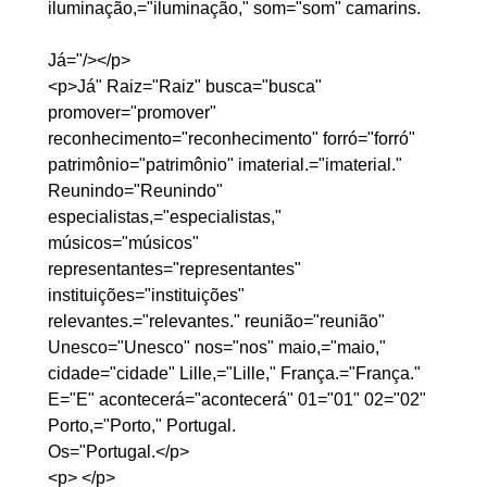
iluminação,="iluminação," som="som" camarins.
Já="/></p>

<p>Já" Raiz="Raiz" busca="busca" 
promover="promover" 
reconhecimento="reconhecimento" forró="forró" 
patrimônio="patrimônio" imaterial.="imaterial." 
Reunindo="Reunindo" 
especialistas,="especialistas," 
músicos="músicos" 
representantes="representantes" 
instituições="instituições" 
relevantes.="relevantes." reunião="reunião" 
Unesco="Unesco" nos="nos" maio,="maio," 
cidade="cidade" Lille,="Lille," França.="França." 
E="E" acontecerá="acontecerá" 01="01" 02="02" 
Porto,="Porto," Portugal.
Os="Portugal.</p>

<p> </p>
