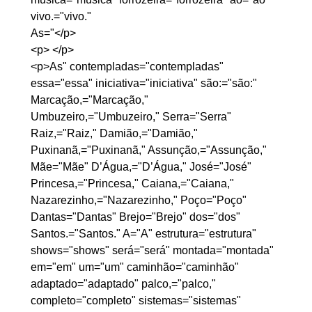
vivo.="vivo." 
As="</p>

<p> </p>

<p>As" contempladas="contempladas" 
essa="essa" iniciativa="iniciativa" são:="são:" 
Marcação,="Marcação," 
Umbuzeiro,="Umbuzeiro," Serra="Serra" 
Raiz,="Raiz," Damião,="Damião," 
Puxinanã,="Puxinanã," Assunção,="Assunção," 
Mãe="Mãe" D’Água,="D’Água," José="José" 
Princesa,="Princesa," Caiana,="Caiana," 
Nazarezinho,="Nazarezinho," Poço="Poço" 
Dantas="Dantas" Brejo="Brejo" dos="dos" 
Santos.="Santos." A="A" estrutura="estrutura" 
shows="shows" será="será" montada="montada" 
em="em" um="um" caminhão="caminhão" 
adaptado="adaptado" palco,="palco," 
completo="completo" sistemas="sistemas" 