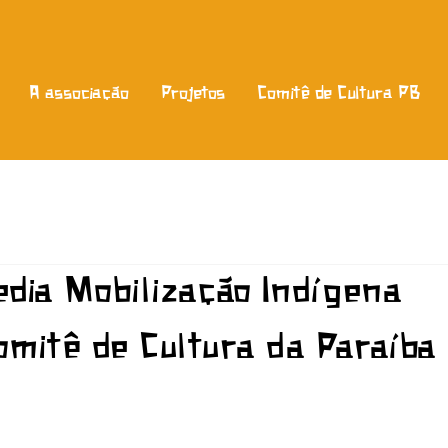
A associação
Projetos
Comitê de Cultura PB
edia Mobilização Indígena
omitê de Cultura da Paraíba