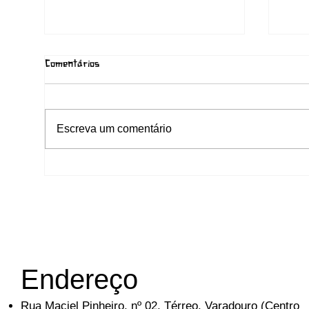
Comentários
Escreva um comentário
Joana Alves e a Caminhada do
Pale
Forró de Raiz: do Nordeste ao
a Cu
Palácio de Belas Artes de Lille
Endereço
Rua Maciel Pinheiro, nº 02, Térreo, Varadouro (Centro