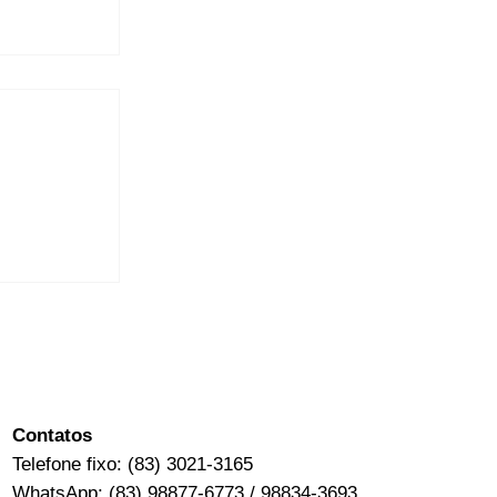
"Oscar da
por sua
​​Contatos
Telefone fixo: (83) 3021-3165
WhatsApp: (83) 98877-6773 / 98834-3693