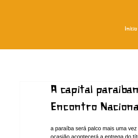
Início
A capital paraiba
Encontro Naciona
a paraíba será palco mais uma vez 
ocasião acontecerá a entrega do títul