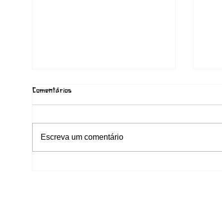
Comentários
Escreva um comentário
Joana Alves e a Caminhada do
Pale
Forró de Raiz: do Nordeste ao
a Cu
Palácio de Belas Artes de Lille