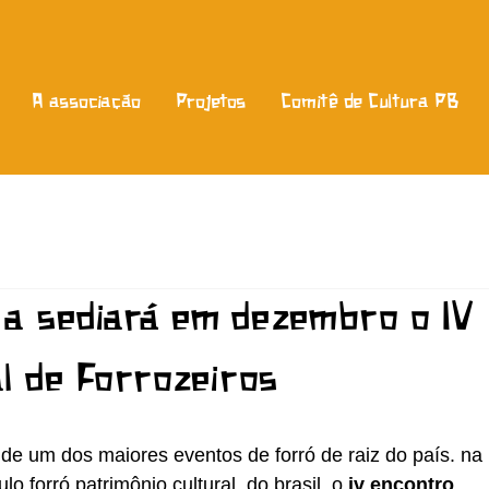
A associação
Projetos
Comitê de Cultura PB
na sediará em dezembro o IV
l de Forrozeiros
de um dos maiores eventos de forró de raiz do país. na 
o forró patrimônio cultural  do brasil. o 
iv encontro 